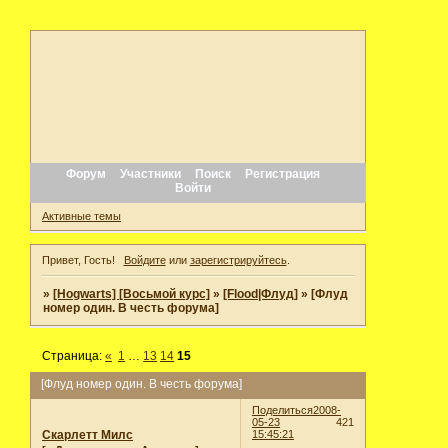
Форум
Участники
Поиск
Регистрация
Войти
Активные темы
Привет, Гость!
Войдите
или
зарегистрируйтесь
.
»
[Hogwarts] [Восьмой курс]
»
[Flood|Флуд]
»
[Флуд
номер один. В честь форума]
Страница:
«
1
…
13
14
15
[Флуд номер один. В честь форума]
Поделиться
2008-
05-23
421
Скарлетт Милс
15:45:21