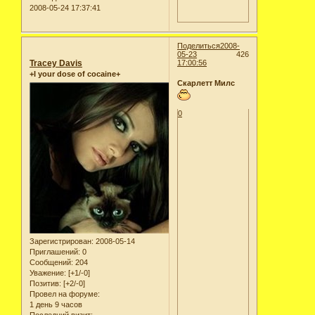
2008-05-24 17:37:41
Поделиться
2008-
05-23
426
Tracey Davis
17:00:56
+I your dose of cocaine+
Скарлетт Милс
0
Зарегистрирован
: 2008-05-14
Приглашений:
0
Сообщений:
204
Уважение:
[+1/-0]
Позитив:
[+2/-0]
Провел на форуме:
1 день 9 часов
Последний визит: