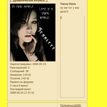
[...Драматическая Актриса...]
Tracey Davis
ну как тут у вас
дела?)
0
Зарегистрирован
: 2008-05-19
Приглашений:
0
Сообщений:
38
Уважение:
[+0/-0]
Позитив:
[+0/-0]
Провел на форуме:
3 часа 8 минут
Последний визит:
2008-05-24 17:37:41
Поделиться
2008-