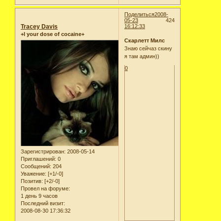
Поделиться
2008-
05-23
424
Tracey Davis
16:12:33
+I your dose of cocaine+
Скарлетт Милс
Знаю сейчаз скину
я там админ))
0
Зарегистрирован
: 2008-05-14
Приглашений:
0
Сообщений:
204
Уважение:
[+1/-0]
Позитив:
[+2/-0]
Провел на форуме:
1 день 9 часов
Последний визит:
2008-08-30 17:36:32