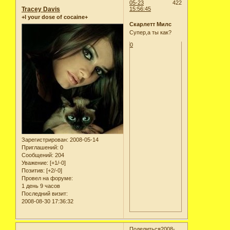
05-23
422
Tracey Davis
15:56:45
+I your dose of cocaine+
Скарлетт Милс
Супер,а ты как?
0
Зарегистрирован
: 2008-05-14
Приглашений:
0
Сообщений:
204
Уважение:
[+1/-0]
Позитив:
[+2/-0]
Провел на форуме:
1 день 9 часов
Последний визит:
2008-08-30 17:36:32
Поделиться
2008-