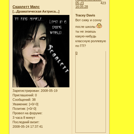
05-23
423
Скарлетт Милс
16:05:28
[...Драматическая Актриса...]
Tracey Davis
Вот сижу и сохну
после школы
ты не знаешь
какую-нибудь
классную роллевую
по ГП?
0
Зарегистрирован
: 2008-05-19
Приглашений:
0
Сообщений:
38
Уважение:
[+0/-0]
Позитив:
[+0/-0]
Провел на форуме:
3 часа 8 минут
Последний визит:
2008-05-24 17:37:41