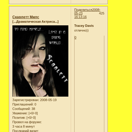
Поделиться
2008-
05-23
425
Скарлетт Милс
16:13:16
[...Драматическая Актриса...]
Tracey Davis
отлично))
0
Зарегистрирован
: 2008-05-19
Приглашений:
0
Сообщений:
38
Уважение:
[+0/-0]
Позитив:
[+0/-0]
Провел на форуме:
3 часа 8 минут
Последний визит: