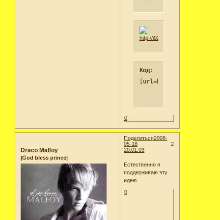
Код:
[url=http://8kurshogwar
0
Поделиться
2008-
05-18
2
Draco Malfoy
20:01:03
|God bless prince|
Естественно я
поддерживаю эту
идею.
0