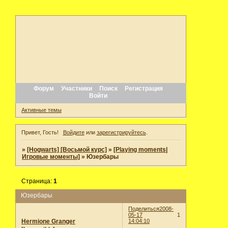
Форум
Участники
Поиск
Регистрация
Войти
Активные темы
Привет, Гость!
Войдите
или
зарегистрируйтесь
.
»
[Hogwarts] [Восьмой курс]
»
[Playing moments|
Игровые моменты]
»
Юзербары
Страница:
1
Юзербары
Поделиться
2008-
05-17
1
Hermione Granger
14:04:10