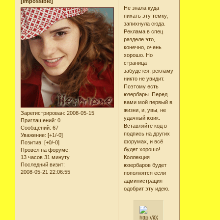
[Impossible]
Не знала куда
пихать эту темку,
запихнула сюда.
Реклама в спец
разделе это,
конечно, очень
хорошо. Но
страница
забудется, рекламу
никто не увидит.
Поэтому есть
юзербары. Перед
вами мой первый в
жизни, и, увы, не
Зарегистрирован
: 2008-05-15
удачный юзик.
Приглашений:
0
Вставляйте код в
Сообщений:
67
подпись на других
Уважение:
[+1/-0]
форумах, и всё
Позитив:
[+0/-0]
будет хорошо!
Провел на форуме:
13 часов 31 минуту
Коллекция
Последний визит:
юзербаров будет
2008-05-21 22:06:55
пополнятся если
администрация
одобрит эту идею.