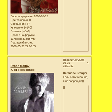
Зарегистрирован
: 2008-05-15
Приглашений:
0
Сообщений:
67
Уважение:
[+1/-0]
Позитив:
[+0/-0]
Провел на форуме:
13 часов 31 минуту
Последний визит:
2008-05-21 22:06:55
Поделиться
2008-
05-19
4
Draco Malfoy
15:01:57
|God bless prince|
Hermione Granger
Если есть желание,
я не запрещаю))
0